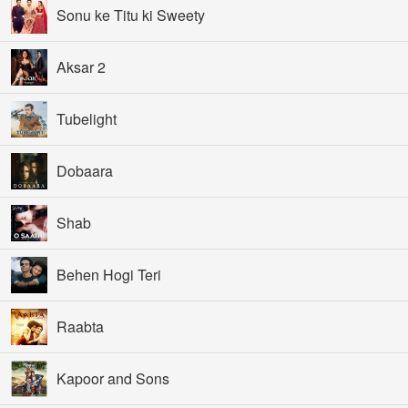
Sonu ke Titu ki Sweety
Aksar 2
Tubelight
Dobaara
Shab
Behen Hogi Teri
Raabta
Kapoor and Sons