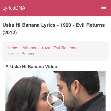
LyricsDNA
Uska Hi Banana Lyrics - 1920 - Evil Returns
(2012)
Albums
Artists
Home
/
Albums
/
1920 - Evil Returns
/
Uska Hi Banana
Submit Lyrics
Uska Hi Banana Video
Lyrics Filters