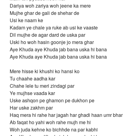
Dariya woh zariya woh jeene ka mere
Mujhe ghar de gali de shehar de
Usi ke naam ke
Kadam ye chale ya ruke ab usi ke vaaste
Dil mujhe de agar dard de uska par
Uski ho woh hasin goonje jo mera ghar
Aye Khuda aye Khuda jab bana uska hi bana
Aye Khuda aye Khuda jab bana uska hi bana
Mere hisse ki khushi ko hansi ko
Tu chaahe aadha kar
Chahe lele tu meri zindagi par
Ye mujhse vaada kar
Uske ashqon pe ghamon pe dukhon pe
Har uske zakhm par
Haq mera hi rahe har jagah har ghadi haan umr bhar
Ab faqat ho yahi woh rahe mujh me hi
Woh juda kehne ko bichhde na par kabhi