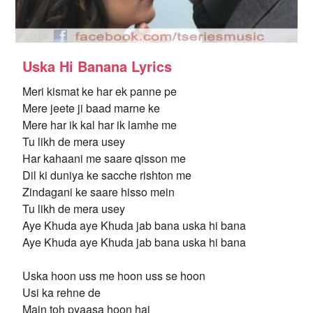
Uska Hi Banana Lyrics
Meri kismat ke har ek panne pe
Mere jeete ji baad marne ke
Mere har ik kal har ik lamhe me
Tu likh de mera usey
Har kahaani me saare qisson me
Dil ki duniya ke sacche rishton me
Zindagani ke saare hisso mein
Tu likh de mera usey
Aye Khuda aye Khuda jab bana uska hi bana
Aye Khuda aye Khuda jab bana uska hi bana
Uska hoon uss me hoon uss se hoon
Usi ka rehne de
Main toh pyaasa hoon hai