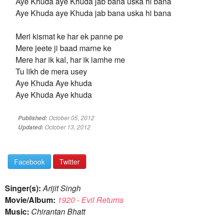
Aye Khuda aye Khuda jab bana uska hi bana
Aye Khuda aye Khuda jab bana uska hi bana
Meri kismat ke har ek panne pe
Mere jeete ji baad marne ke
Mere har ik kal, har ik lamhe me
Tu likh de mera usey
Aye Khuda Aye khuda
Aye Khuda Aye khuda
October 05, 2012
Published:
October 13, 2012
Updated:
Facebook
Twitter
Singer(s):
Arijit Singh
Movie/Album:
1920 - Evil Returns
Music:
Chirantan Bhatt